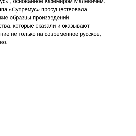
ус» , основанное Каземиром Малевичем.
уппа «Супремус» просуществовала
окие образцы произведений
ства, которые оказали и оказывают
ие не только на современное русское,
во.