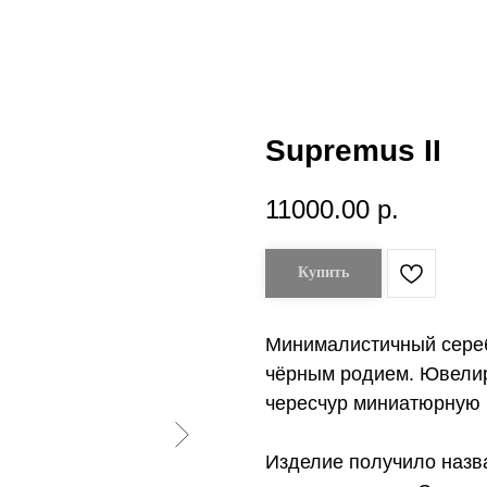
Supremus II
11000.00
р.
Купить
Минималистичный сереб
чёрным родием. Ювелир
чересчур миниатюрную 
Изделие получило назв