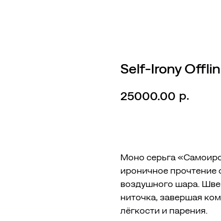
Self-Irony Offli
р.
25000.00
КУПИТЬ
Моно серьга «Самоиро
ироничное прочтение 
воздушного шара. Шве
ниточка, завершая ко
лёгкости и парения.